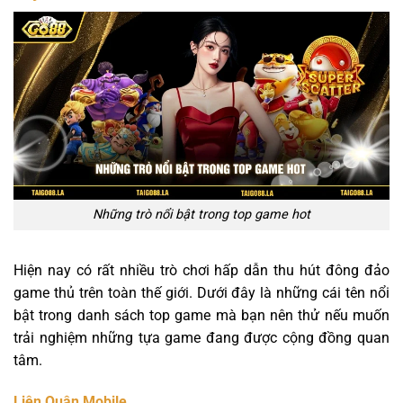
Những trò nổi bật trong top game hot
Hiện nay có rất nhiều trò chơi hấp dẫn thu hút đông đảo
game thủ trên toàn thế giới. Dưới đây là những cái tên nổi
bật trong danh sách top game mà bạn nên thử nếu muốn
trải nghiệm những tựa game đang được cộng đồng quan
tâm.
Liên Quân Mobile