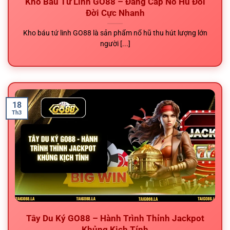
Kho Báu Tứ Linh GO88 – Đẳng Cấp Nổ Hũ Đổi
Đời Cực Nhanh
Kho báu tứ linh GO88 là sản phẩm nổ hũ thu hút lượng lớn
người [...]
18
Th3
Tây Du Ký GO88 – Hành Trình Thỉnh Jackpot
Khủng Kịch Tính