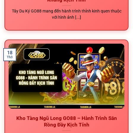
Tây Du Ký GO88 mang đến hành trình thỉnh kinh quen thuộc
với hình ảnh [...]
18
Th3
Kho Tàng Ngũ Long GO88 – Hành Trình Săn
Rồng Đầy Kịch Tính