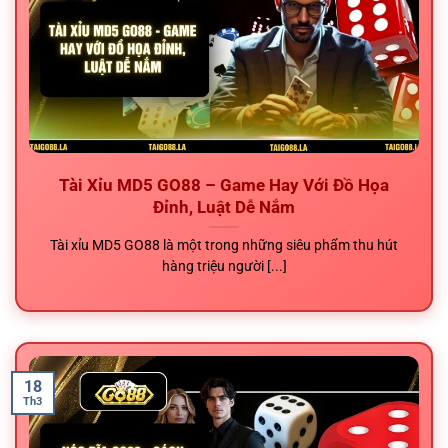
Tài Xỉu MD5 GO88 – Game Hay Với Đồ Họa
Đỉnh, Luật Dễ Nắm
Tài xỉu MD5 GO88 là một trong những siêu phẩm thu hút
hàng triệu người [...]
18
Th3