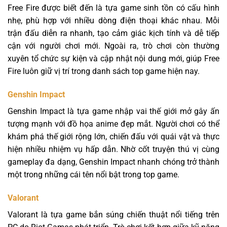
Free Fire được biết đến là tựa game sinh tồn có cấu hình
nhẹ, phù hợp với nhiều dòng điện thoại khác nhau. Mỗi
trận đấu diễn ra nhanh, tạo cảm giác kịch tính và dễ tiếp
cận với người chơi mới. Ngoài ra, trò chơi còn thường
xuyên tổ chức sự kiện và cập nhật nội dung mới, giúp Free
Fire luôn giữ vị trí trong danh sách top game hiện nay.
Genshin Impact
Genshin Impact là tựa game nhập vai thế giới mở gây ấn
tượng mạnh với đồ họa anime đẹp mắt. Người chơi có thể
khám phá thế giới rộng lớn, chiến đấu với quái vật và thực
hiện nhiều nhiệm vụ hấp dẫn. Nhờ cốt truyện thú vị cùng
gameplay đa dạng, Genshin Impact nhanh chóng trở thành
một trong những cái tên nổi bật trong top game.
Valorant
Valorant là tựa game bắn súng chiến thuật nổi tiếng trên