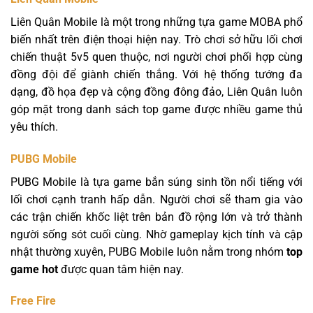
Liên Quân Mobile là một trong những tựa game MOBA phổ
biến nhất trên điện thoại hiện nay. Trò chơi sở hữu lối chơi
chiến thuật 5v5 quen thuộc, nơi người chơi phối hợp cùng
đồng đội để giành chiến thắng. Với hệ thống tướng đa
dạng, đồ họa đẹp và cộng đồng đông đảo, Liên Quân luôn
góp mặt trong danh sách top game được nhiều game thủ
yêu thích.
PUBG Mobile
PUBG Mobile là tựa game bắn súng sinh tồn nổi tiếng với
lối chơi cạnh tranh hấp dẫn. Người chơi sẽ tham gia vào
các trận chiến khốc liệt trên bản đồ rộng lớn và trở thành
người sống sót cuối cùng. Nhờ gameplay kịch tính và cập
nhật thường xuyên, PUBG Mobile luôn nằm trong nhóm
top
game hot
được quan tâm hiện nay.
Free Fire