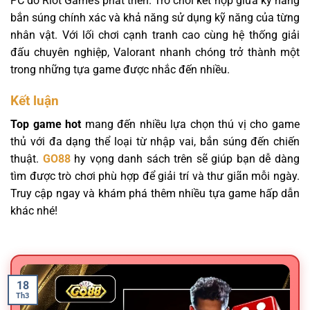
PC do Riot Games phát triển. Trò chơi kết hợp giữa kỹ năng
bắn súng chính xác và khả năng sử dụng kỹ năng của từng
nhân vật. Với lối chơi cạnh tranh cao cùng hệ thống giải
đấu chuyên nghiệp, Valorant nhanh chóng trở thành một
trong những tựa game được nhắc đến nhiều.
Kết luận
Top game hot
mang đến nhiều lựa chọn thú vị cho game
thủ với đa dạng thể loại từ nhập vai, bắn súng đến chiến
thuật.
GO88
hy vọng danh sách trên sẽ giúp bạn dễ dàng
tìm được trò chơi phù hợp để giải trí và thư giãn mỗi ngày.
Truy cập ngay và khám phá thêm nhiều tựa game hấp dẫn
khác nhé!
18
Th3