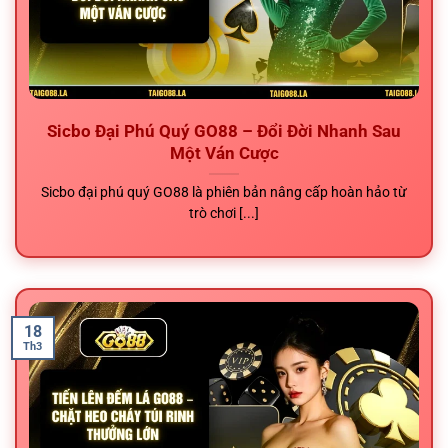
Sicbo Đại Phú Quý GO88 – Đổi Đời Nhanh Sau
Một Ván Cược
Sicbo đại phú quý GO88 là phiên bản nâng cấp hoàn hảo từ
trò chơi [...]
18
Th3