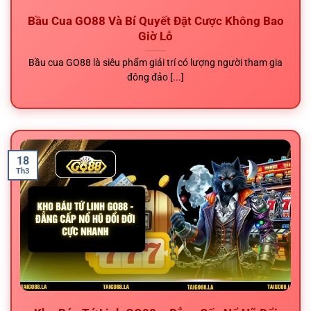
Bầu Cua GO88 Và Bí Quyết Đặt Cược Không Bao
Giờ Lỗ
Bầu cua GO88 là siêu phẩm giải trí có lượng người tham gia
đông đảo [...]
18
Th3