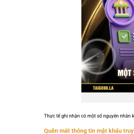
Thực tế ghi nhận có một số nguyên nhân kh
Quên mất thông tin mật khẩu truy