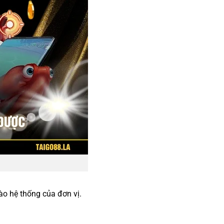
ào hệ thống của đơn vị.