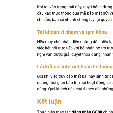
Khi rơi vào trạng thái này, quý khách đừn
cầu xác thực thông qua mã bảo mật gửi về 
chỉ dẫn, bạn sẽ nhanh chóng lấy lại quyền 
Tài khoản vi phạm và tạm khóa
Nếu máy chủ nhận diện những dấu hiệu lạ h
việc kết nối trực tiếp với bộ phận hỗ trợ 
nghi vấn được giải quyết thỏa đáng, nhân v
Lỗi kết nối internet hoặc hệ thống 
Đôi khi việc truy cập thất bại nảy sinh t
quãng thời gian bảo trì, mọi hoạt động sẽ
dùng. Quý khách nên chú ý theo dõi những 
Kết luận
Thực hiện thao tác
đăng nhập GO88
chính