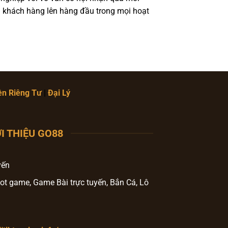
a khách hàng lên hàng đầu trong mọi hoạt
n Riêng Tư
|
Đại Lý
I THIỆU GO88
yến
Slot game, Game Bài trực tuyến, Bắn Cá, Lô