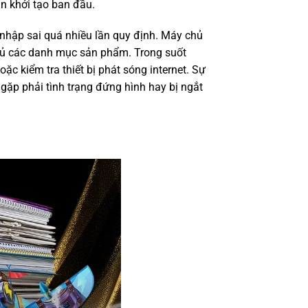
n khởi tạo ban đầu.
o nhập sai quá nhiều lần quy định. Máy chủ
y đủ các danh mục sản phẩm. Trong suốt
oặc kiểm tra thiết bị phát sóng internet. Sự
gặp phải tình trạng đứng hình hay bị ngắt