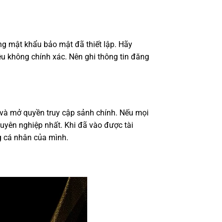
ng mật khẩu bảo mật đã thiết lập. Hãy
iệu không chính xác. Nên ghi thông tin đăng
a và mở quyền truy cập sảnh chính. Nếu mọi
chuyên nghiệp nhất. Khi đã vào được tài
ng cá nhân của mình.