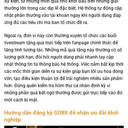
sự kiện, từ những món quà nhỏ khởi đầu đến những giải
thưởng lớn trong các dịp lễ đặc biệt. Hệ thống tự động cập
nhật phần thưởng vào tài khoản ngay khi người dùng đáp
ứng đủ các tiêu chí mà ban tổ chức đề ra.
Ngoài ra, đơn vị này còn thường xuyên tổ chức các buổi
livestream tặng quà trực tiếp trên fanpage chính thức để
tăng tính tương tác. Những mã quà tặng này thường có số
lượng giới hạn, đòi hỏi người dùng phải nhanh tay cập
nhật thông tin từ thông báo hệ thống. Việc nắm bắt kịp thời
các mốc thời gian diễn ra sự kiện giúp bạn tối ưu hóa dòng
vốn, tạo điều kiện thuận lợi để trải nghiệm nhiều sản phẩm
hơn. Đừng quên kiểm tra hòm thư cá nhân định kỳ vì
những phần quà bất ngờ thường được gửi trực tiếp vào đó
một cách bí mật.
Hướng dẫn đăng ký GO88 để nhận ưu đãi khởi
nghiệp