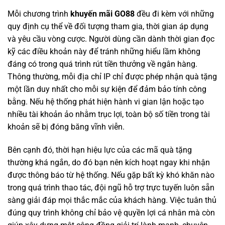
Mỗi chương trình
khuyến mãi GO88
đều đi kèm với những
quy định cụ thể về đối tượng tham gia, thời gian áp dụng
và yêu cầu vòng cược. Người dùng cần dành thời gian đọc
kỹ các điều khoản này để tránh những hiểu lầm không
đáng có trong quá trình rút tiền thưởng về ngân hàng.
Thông thường, mỗi địa chỉ IP chỉ được phép nhận quà tặng
một lần duy nhất cho mỗi sự kiện để đảm bảo tính công
bằng. Nếu hệ thống phát hiện hành vi gian lận hoặc tạo
nhiều tài khoản ảo nhằm trục lợi, toàn bộ số tiền trong tài
khoản sẽ bị đóng băng vĩnh viễn.
Bên cạnh đó, thời hạn hiệu lực của các mã quà tặng
thường khá ngắn, do đó bạn nên kích hoạt ngay khi nhận
được thông báo từ hệ thống. Nếu gặp bất kỳ khó khăn nào
trong quá trình thao tác, đội ngũ hỗ trợ trực tuyến luôn sẵn
sàng giải đáp mọi thắc mắc của khách hàng. Việc tuân thủ
đúng quy trình không chỉ bảo vệ quyền lợi cá nhân mà còn