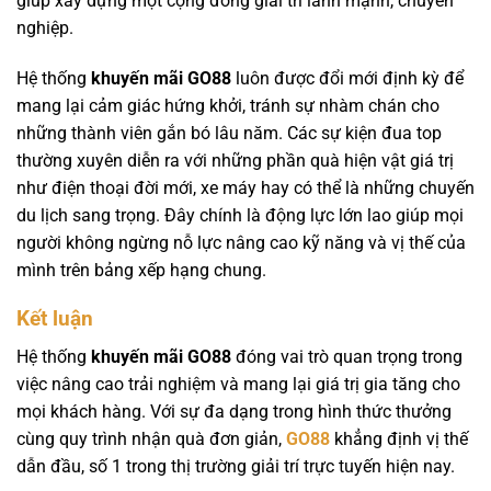
giúp xây dựng một cộng đồng giải trí lành mạnh, chuyên
nghiệp.
Hệ thống
khuyến mãi GO88
luôn được đổi mới định kỳ để
mang lại cảm giác hứng khởi, tránh sự nhàm chán cho
những thành viên gắn bó lâu năm. Các sự kiện đua top
thường xuyên diễn ra với những phần quà hiện vật giá trị
như điện thoại đời mới, xe máy hay có thể là những chuyến
du lịch sang trọng. Đây chính là động lực lớn lao giúp mọi
người không ngừng nỗ lực nâng cao kỹ năng và vị thế của
mình trên bảng xếp hạng chung.
Kết luận
Hệ thống
khuyến mãi GO88
đóng vai trò quan trọng trong
việc nâng cao trải nghiệm và mang lại giá trị gia tăng cho
mọi khách hàng. Với sự đa dạng trong hình thức thưởng
cùng quy trình nhận quà đơn giản,
GO88
khẳng định vị thế
dẫn đầu, số 1 trong thị trường giải trí trực tuyến hiện nay.