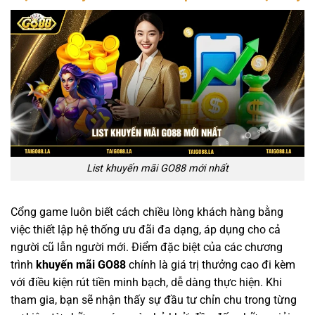
List khuyến mãi GO88 mới nhất
Cổng game luôn biết cách chiều lòng khách hàng bằng
việc thiết lập hệ thống ưu đãi đa dạng, áp dụng cho cả
người cũ lẫn người mới. Điểm đặc biệt của các chương
trình
khuyến mãi GO88
chính là giá trị thưởng cao đi kèm
với điều kiện rút tiền minh bạch, dễ dàng thực hiện. Khi
tham gia, bạn sẽ nhận thấy sự đầu tư chỉn chu trong từng