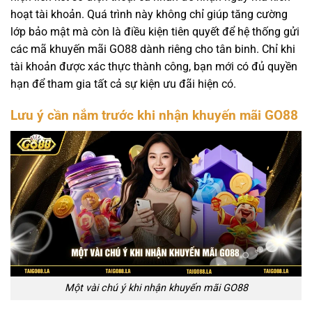
hoạt tài khoản. Quá trình này không chỉ giúp tăng cường
lớp bảo mật mà còn là điều kiện tiên quyết để hệ thống gửi
các mã khuyến mãi GO88 dành riêng cho tân binh. Chỉ khi
tài khoản được xác thực thành công, bạn mới có đủ quyền
hạn để tham gia tất cả sự kiện ưu đãi hiện có.
Lưu ý cần nắm trước khi nhận khuyến mãi GO88
Một vài chú ý khi nhận khuyến mãi GO88