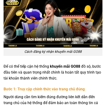
Cách đăng ký nhận khuyến mãi GO88
Để có thể tiếp cận hệ thống
khuyến mãi GO88
đồ sộ, bước
đầu tiên và quan trọng nhất chính là hoàn tất quy trình tạo
tài khoản thành viên chính thức.
Bước 1: Truy cập chính thức vào trang chủ đúng
Người dùng cần tìm kiếm đúng đường liên kết dẫn đến
trang chủ của hệ thống để đảm bảo an toàn thông tin cá