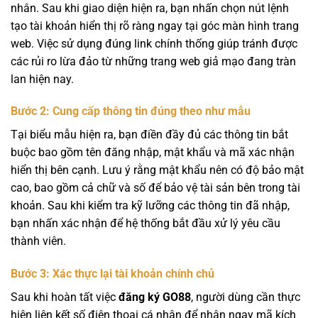
nhân. Sau khi giao diện hiện ra, bạn nhấn chọn nút lệnh
tạo tài khoản hiển thị rõ ràng ngay tại góc màn hình trang
web. Việc sử dụng đúng link chính thống giúp tránh được
các rủi ro lừa đảo từ những trang web giả mạo đang tràn
lan hiện nay.
Bước 2: Cung cấp thông tin đúng theo như mẫu
Tại biểu mẫu hiện ra, bạn điền đầy đủ các thông tin bắt
buộc bao gồm tên đăng nhập, mật khẩu và mã xác nhận
hiển thị bên cạnh. Lưu ý rằng mật khẩu nên có độ bảo mật
cao, bao gồm cả chữ và số để bảo vệ tài sản bên trong tài
khoản. Sau khi kiểm tra kỹ lưỡng các thông tin đã nhập,
bạn nhấn xác nhận để hệ thống bắt đầu xử lý yêu cầu
thành viên.
Bước 3: Xác thực lại tài khoản chính chủ
Sau khi hoàn tất việc
đăng ký GO88
, người dùng cần thực
hiện liên kết số điện thoại cá nhân để nhận ngay mã kích